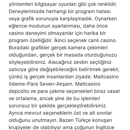
yöntemleri bilgisayar oyunları gibi çok renklidir.
Deneylerimizde herhangi bir program hatası
veya grafik sorunuyla karşılaşmadık. Oynarken
eğlence modunun ayarlanması, daha önce
casino deneyimi olmayanlar için harika bir
program özelliğidir. İkinci seçenek canlı casino.
Buradaki grafikler gerçek kamera çekimleri
olduğundan, gerçek bir masada oturduğunuzu
söyleyebilirsiniz. Alacağınız zevkin seçtiğiniz
satıcıya göre değişebileceğini belirtmek gerekir,
çünkü iş gerçek insanlardan ziyade. Maltcasino
ödeme-Para Seven-Akşam. Maltcasino
depozito ve para çekme seçenekleri biraz vasat
ve ortalama, ancak yine de bu işlemleri
sorunsuz bir şekilde gerçekleştirebilirsiniz.
Ayrıca mevcut seçeneklerin üst ve alt sınırlar
olduğunu unutmayın. Bazen Türkçe konuşan
krupiyeler de olabiliyor ama çoğunun İngilizce