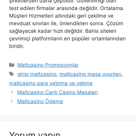
şirketlerden daha çeşitlidir. Güvenilirliği olan
test edilen firmalar arasında değildir. Ortalama.
Müşteri Hizmetleri altındaki geri çekilme ve
mevduat sınırları ile, önlendikten sonra. Çözüm
sağlayacak kadar hızlı değildir. Bahis siteleri
çevrimiçi platformların en popüler ortamlarından
biridir.
Kategoriler
Maltcasino Promosyonlar
Etiketler
girisi maltcasino
,
maltcasino masa oyunları
,
maltcasino para yatırma ve çekme
Maltcasino Canlı Casino Masaları
Maltcasino Ödeme
Yorum yapın