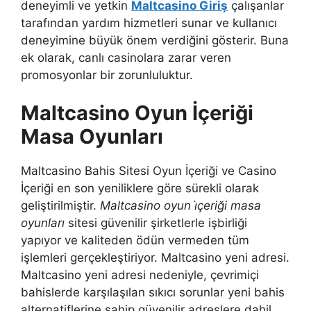
deneyimli ve yetkin
Maltcasino Giriş
çalışanlar
tarafından yardım hizmetleri sunar ve kullanıcı
deneyimine büyük önem verdiğini gösterir. Buna
ek olarak, canlı casinolara zarar veren
promosyonlar bir zorunluluktur.
Maltcasino Oyun İçeriği
Masa Oyunları
Maltcasino Bahis Sitesi Oyun İçeriği ve Casino
İçeriği en son yeniliklere göre sürekli olarak
geliştirilmiştir.
Maltcasino oyun i̇çeriği masa
oyunları
sitesi güvenilir şirketlerle işbirliği
yapıyor ve kaliteden ödün vermeden tüm
işlemleri gerçekleştiriyor. Maltcasino yeni adresi.
Maltcasino yeni adresi nedeniyle, çevrimiçi
bahislerde karşılaşılan sıkıcı sorunlar yeni bahis
alternatiflerine sahip güvenilir adreslere dahil