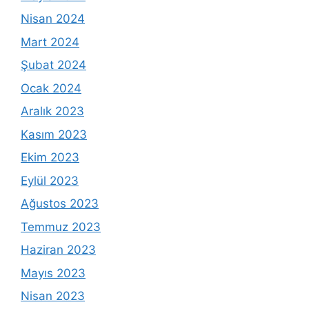
Nisan 2024
Mart 2024
Şubat 2024
Ocak 2024
Aralık 2023
Kasım 2023
Ekim 2023
Eylül 2023
Ağustos 2023
Temmuz 2023
Haziran 2023
Mayıs 2023
Nisan 2023