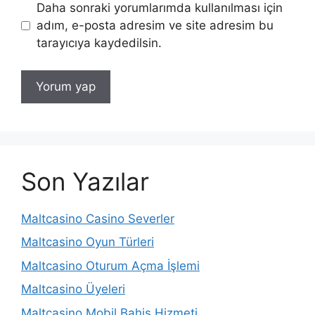
Daha sonraki yorumlarımda kullanılması için
adım, e-posta adresim ve site adresim bu
tarayıcıya kaydedilsin.
Son Yazılar
Maltcasino Casino Severler
Maltcasino Oyun Türleri
Maltcasino Oturum Açma İşlemi
Maltcasino Üyeleri
Maltcasino Mobil Bahis Hizmeti