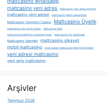
maltcasino whatsapp
maltcasino yeni adres
maltcasino yeni adres bilgileri
maltcasino yeni adresi
maltcasino yetkili departman
Maltcasino Üyelik
Maltcasino Çevrimiçi Casino
maltcasino çok çeşitli bahis
maltcasino ödül
maltcasino üyeliğinin sonlandırılması
maltcasino üye olabilmek
maltcasino şikayet
Maltcasino İşlemleri
mobil maltcasino
oyun pazarı maltcasino hâkimiyetindedir
yeni adresi maltcasino
yeni giris maltcasino
Arşivler
Temmuz 2026