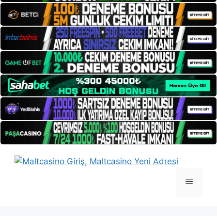
İçeriğe
atla
Menü