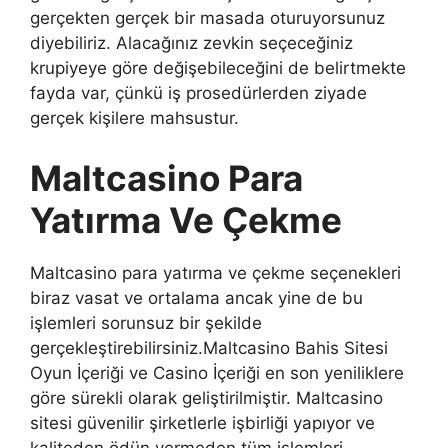
gerçekten gerçek bir masada oturuyorsunuz
diyebiliriz. Alacağınız zevkin seçeceğiniz
krupiyeye göre değişebileceğini de belirtmekte
fayda var, çünkü iş prosedürlerden ziyade
gerçek kişilere mahsustur.
Maltcasino Para
Yatırma Ve Çekme
Maltcasino para yatırma ve çekme seçenekleri
biraz vasat ve ortalama ancak yine de bu
işlemleri sorunsuz bir şekilde
gerçekleştirebilirsiniz.Maltcasino Bahis Sitesi
Oyun İçeriği ve Casino İçeriği en son yeniliklere
göre sürekli olarak geliştirilmiştir. Maltcasino
sitesi güvenilir şirketlerle işbirliği yapıyor ve
kaliteden ödün vermeden tüm işlemleri