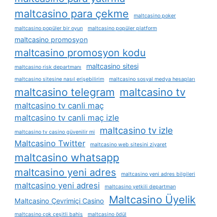
maltcasino para çekme
maltcasino poker
maltcasino popüler bir oyun
maltcasino popüler platform
maltcasino promosyon
maltcasino promosyon kodu
maltcasino sitesi
maltcasino risk departmanı
maltcasino sitesine nasıl erişebilirim
maltcasino sosyal medya hesapları
maltcasino telegram
maltcasino tv
maltcasino tv canli maç
maltcasino tv canli maç izle
maltcasino tv izle
maltcasino tv casino güvenilir mi
Maltcasino Twitter
maltcasino web sitesini ziyaret
maltcasino whatsapp
maltcasino yeni adres
maltcasino yeni adres bilgileri
maltcasino yeni adresi
maltcasino yetkili departman
Maltcasino Üyelik
Maltcasino Çevrimiçi Casino
maltcasino çok çeşitli bahis
maltcasino ödül