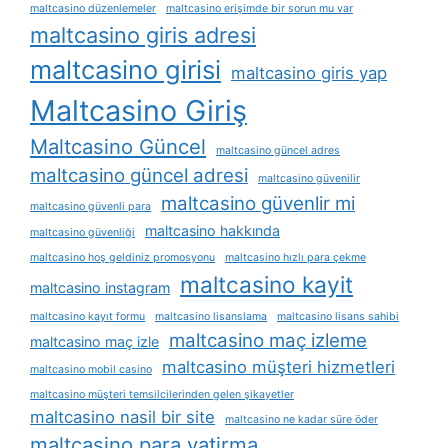
maltcasino düzenlemeler
maltcasino erişimde bir sorun mu var
maltcasino giris adresi
maltcasino girisi
maltcasino giris yap
Maltcasino Giriş
Maltcasino Güncel
maltcasino güncel adres
maltcasino güncel adresi
maltcasino güvenilir
maltcasino güvenlir mi
maltcasino güvenli para
maltcasino hakkında
maltcasino güvenliği
maltcasino hoş geldiniz promosyonu
maltcasino hızlı para çekme
maltcasino kayit
maltcasino instagram
maltcasino kayıt formu
maltcasino lisanslama
maltcasino lisans sahibi
maltcasino maç izleme
maltcasino maç izle
maltcasino müşteri hizmetleri
maltcasino mobil casino
maltcasino müşteri temsilcilerinden gelen şikayetler
maltcasino nasil bir site
maltcasino ne kadar süre öder
maltcasino para yatirma