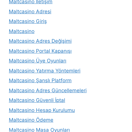
Maltcasino İletişim
Maltcasino Adresi
Maltcasino Giriş
Maltcasino
Maltcasino Adres Değişimi
Maltcasino Portal Kapanışı
Maltcasino Üye Oyunları
Maltcasino Yatırma Yöntemleri
Maltcasino Şanslı Platform
Maltcasino Adres Güncellemeleri
Maltcasino Güvenli İptal
Maltcasino Hesap Kurulumu
Maltcasino Ödeme
Maltcasino Masa Oyunları