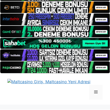
İçeriğe
atla
Menü