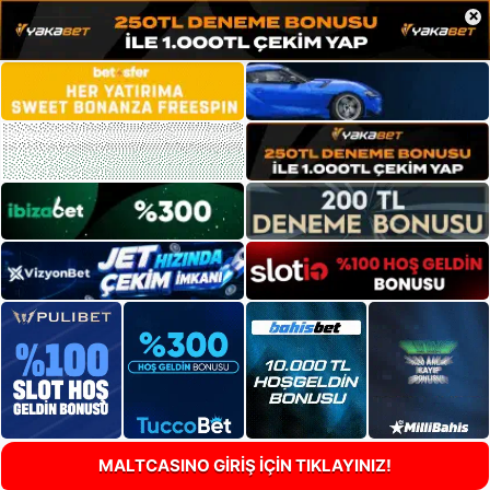
×
MALTCASINO GİRİŞ İÇİN TIKLAYINIZ!