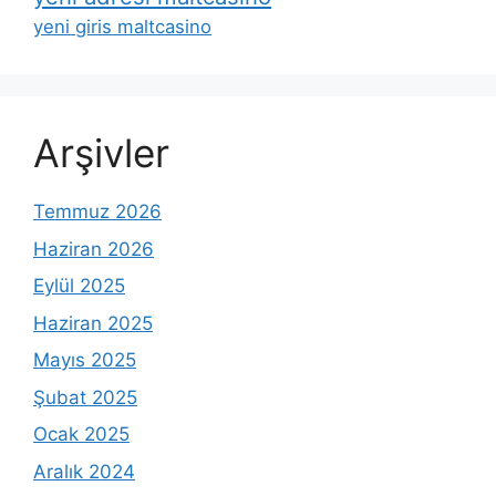
yeni giris maltcasino
Arşivler
Temmuz 2026
Haziran 2026
Eylül 2025
Haziran 2025
Mayıs 2025
Şubat 2025
Ocak 2025
Aralık 2024