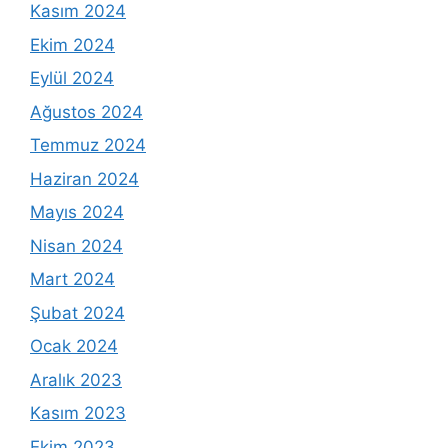
Kasım 2024
Ekim 2024
Eylül 2024
Ağustos 2024
Temmuz 2024
Haziran 2024
Mayıs 2024
Nisan 2024
Mart 2024
Şubat 2024
Ocak 2024
Aralık 2023
Kasım 2023
Ekim 2023