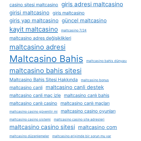
giris adresi maltcasino
casino sitesi maltcasino
girisi maltcasino
giris maltcasino
giris yap maltcasino
güncel maltcasino
kayit maltcasino
maltcasino 7/24
maltcasino adres değişiklikleri
maltcasino adresi
Maltcasino Bahis
maltcasino bahis dünyası
maltcasino bahis sitesi
Maltcasino Bahis Sitesi Hakkında
maltcasino bonus
maltcasino canli destek
maltcasino canli
maltcasino canli maç izle
maltcasino canlı bahis
maltcasino canlı casino
maltcasino canlı maçları
maltcasino casino oyunları
maltcasino casino güvenilir mi
maltcasino casino sistemi
maltcasino casino site adresleri
maltcasino casino sitesi
maltcasino com
maltcasino düzenlemeler
maltcasino erişimde bir sorun mu var