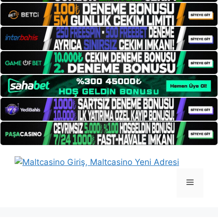
İçeriğe
atla
Menü