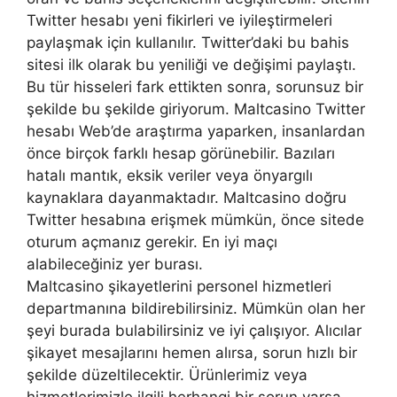
Twitter hesabı yeni fikirleri ve iyileştirmeleri
paylaşmak için kullanılır. Twitter’daki bu bahis
sitesi ilk olarak bu yeniliği ve değişimi paylaştı.
Bu tür hisseleri fark ettikten sonra, sorunsuz bir
şekilde bu şekilde giriyorum. Maltcasino Twitter
hesabı Web’de araştırma yaparken, insanlardan
önce birçok farklı hesap görünebilir. Bazıları
hatalı mantık, eksik veriler veya önyargılı
kaynaklara dayanmaktadır. Maltcasino doğru
Twitter hesabına erişmek mümkün, önce sitede
oturum açmanız gerekir. En iyi maçı
alabileceğiniz yer burası.
Maltcasino şikayetlerini personel hizmetleri
departmanına bildirebilirsiniz. Mümkün olan her
şeyi burada bulabilirsiniz ve iyi çalışıyor. Alıcılar
şikayet mesajlarını hemen alırsa, sorun hızlı bir
şekilde düzeltilecektir. Ürünlerimiz veya
hizmetlerimizle ilgili herhangi bir sorun varsa,