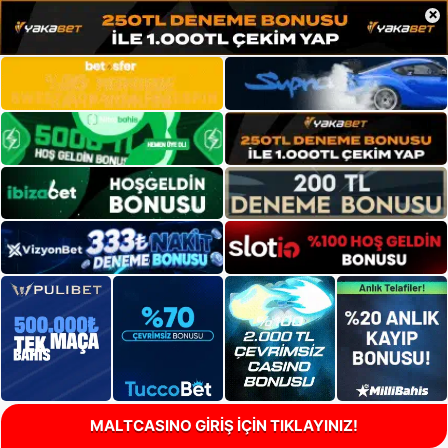
×
MALTCASINO GİRİŞ İÇİN TIKLAYINIZ!