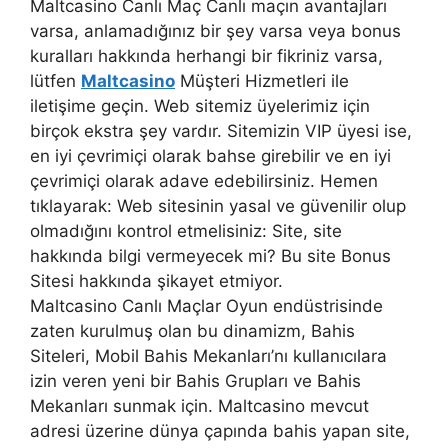
Maltcasino Canlı Maç Canlı maçın avantajları
varsa, anlamadığınız bir şey varsa veya bonus
kuralları hakkında herhangi bir fikriniz varsa,
lütfen
Maltcasino
Müşteri Hizmetleri ile
iletişime geçin. Web sitemiz üyelerimiz için
birçok ekstra şey vardır. Sitemizin VIP üyesi ise,
en iyi çevrimiçi olarak bahse girebilir ve en iyi
çevrimiçi olarak adave edebilirsiniz. Hemen
tıklayarak: Web sitesinin yasal ve güvenilir olup
olmadığını kontrol etmelisiniz: Site, site
hakkında bilgi vermeyecek mi? Bu site Bonus
Sitesi hakkında şikayet etmiyor.
Maltcasino Canlı Maçlar Oyun endüstrisinde
zaten kurulmuş olan bu dinamizm, Bahis
Siteleri, Mobil Bahis Mekanları’nı kullanıcılara
izin veren yeni bir Bahis Grupları ve Bahis
Mekanları sunmak için. Maltcasino mevcut
adresi üzerine dünya çapında bahis yapan site,