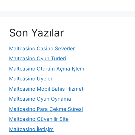
Son Yazılar
Maltcasino Casino Severler
Maltcasino Oyun Türleri
Maltcasino Oturum Açma İşlemi
Maltcasino Üyeleri
Maltcasino Mobil Bahis Hizmeti
Maltcasino Oyun Oynama
Maltcasino Para Çekme Süresi
Maltcasino Güvenilir Site
Maltcasino İletişim