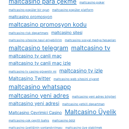
maltcasino para çekme
maltcasino poker
maltcasino popüler bir oyun
maltcasino popüler platform
maltcasino promosyon
maltcasino promosyon kodu
maltcasino sitesi
maltcasino risk departmanı
maltcasino sitesine nasıl erişebilirim
maltcasino sosyal medya hesapları
maltcasino telegram
maltcasino tv
maltcasino tv canli maç
maltcasino tv canli maç izle
maltcasino tv izle
maltcasino tv casino güvenilir mi
Maltcasino Twitter
maltcasino web sitesini ziyaret
maltcasino whatsapp
maltcasino yeni adres
maltcasino yeni adres bilgileri
maltcasino yeni adresi
maltcasino yetkili departman
Maltcasino Üyelik
Maltcasino Çevrimiçi Casino
maltcasino çok çeşitli bahis
maltcasino ödül
maltcasino üyeliğinin sonlandırılması
maltcasino üye olabilmek