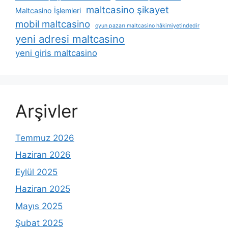
maltcasino şikayet
Maltcasino İşlemleri
mobil maltcasino
oyun pazarı maltcasino hâkimiyetindedir
yeni adresi maltcasino
yeni giris maltcasino
Arşivler
Temmuz 2026
Haziran 2026
Eylül 2025
Haziran 2025
Mayıs 2025
Şubat 2025