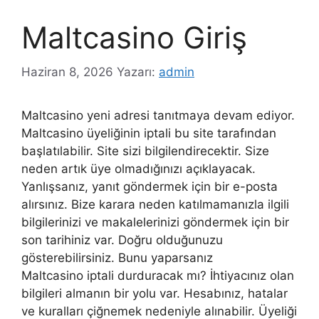
Maltcasino Giriş
Haziran 8, 2026
Yazarı:
admin
Maltcasino yeni adresi tanıtmaya devam ediyor.
Maltcasino üyeliğinin iptali bu site tarafından
başlatılabilir. Site sizi bilgilendirecektir. Size
neden artık üye olmadığınızı açıklayacak.
Yanlışsanız, yanıt göndermek için bir e-posta
alırsınız. Bize karara neden katılmamanızla ilgili
bilgilerinizi ve makalelerinizi göndermek için bir
son tarihiniz var. Doğru olduğunuzu
gösterebilirsiniz. Bunu yaparsanız
Maltcasino iptali durduracak mı? İhtiyacınız olan
bilgileri almanın bir yolu var. Hesabınız, hatalar
ve kuralları çiğnemek nedeniyle alınabilir. Üyeliği