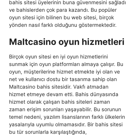
bahis sitesi üyelerinin buna güvenmesini sağladı
ve bahislerden çok para kazandı. Bu popüler
oyun sitesi için bilinen bu web sitesi, birçok
yönden nasıl farklı olduğunu göstermektedir.
Maltcasino oyun hizmetleri
Birçok oyun sitesi en iyi oyun hizmetlerini
sunmak için oyun platformları almaya çalışır. Bu
oyun, müşterilerine hizmet etmekte iyi olan ve
net ve kullanıcı dostu bir tasarıma sahip olan
Maltcasino bahis sitesidir. Vakfı atmadan
hizmet etmeye devam etti. Bahis dünyasında
hizmet olarak çalışan bahis siteleri zaman
zaman erişim sorunları yaşayabilir. Bu sorunun
temel nedeni, yazılım lisanslarının farklı ülkelerin
yasalarıyla uyumlu olmamasıdır. Bir bahis sitesi
bu tür sorunlarla karşılaştığında,