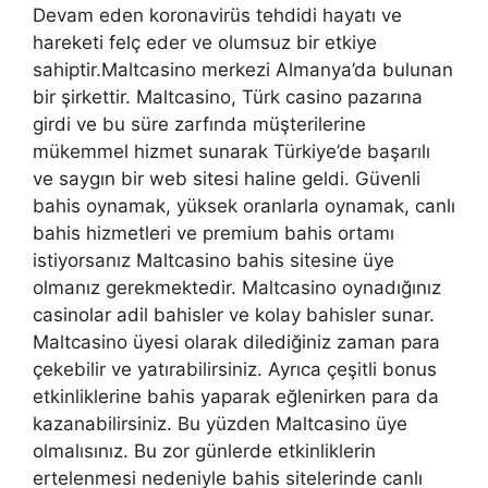
Devam eden koronavirüs tehdidi hayatı ve
hareketi felç eder ve olumsuz bir etkiye
sahiptir.Maltcasino merkezi Almanya’da bulunan
bir şirkettir. Maltcasino, Türk casino pazarına
girdi ve bu süre zarfında müşterilerine
mükemmel hizmet sunarak Türkiye’de başarılı
ve saygın bir web sitesi haline geldi. Güvenli
bahis oynamak, yüksek oranlarla oynamak, canlı
bahis hizmetleri ve premium bahis ortamı
istiyorsanız Maltcasino bahis sitesine üye
olmanız gerekmektedir. Maltcasino oynadığınız
casinolar adil bahisler ve kolay bahisler sunar.
Maltcasino üyesi olarak dilediğiniz zaman para
çekebilir ve yatırabilirsiniz. Ayrıca çeşitli bonus
etkinliklerine bahis yaparak eğlenirken para da
kazanabilirsiniz. Bu yüzden Maltcasino üye
olmalısınız. Bu zor günlerde etkinliklerin
ertelenmesi nedeniyle bahis sitelerinde canlı