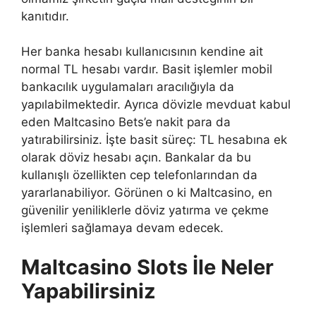
kanıtıdır.
Her banka hesabı kullanıcısının kendine ait
normal TL hesabı vardır. Basit işlemler mobil
bankacılık uygulamaları aracılığıyla da
yapılabilmektedir. Ayrıca dövizle mevduat kabul
eden Maltcasino Bets’e nakit para da
yatırabilirsiniz. İşte basit süreç: TL hesabına ek
olarak döviz hesabı açın. Bankalar da bu
kullanışlı özellikten cep telefonlarından da
yararlanabiliyor. Görünen o ki Maltcasino, en
güvenilir yeniliklerle döviz yatırma ve çekme
işlemleri sağlamaya devam edecek.
Maltcasino Slots İle Neler
Yapabilirsiniz