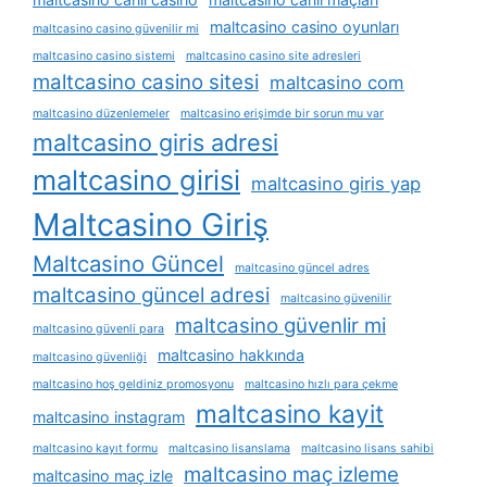
maltcasino casino oyunları
maltcasino casino güvenilir mi
maltcasino casino sistemi
maltcasino casino site adresleri
maltcasino casino sitesi
maltcasino com
maltcasino düzenlemeler
maltcasino erişimde bir sorun mu var
maltcasino giris adresi
maltcasino girisi
maltcasino giris yap
Maltcasino Giriş
Maltcasino Güncel
maltcasino güncel adres
maltcasino güncel adresi
maltcasino güvenilir
maltcasino güvenlir mi
maltcasino güvenli para
maltcasino hakkında
maltcasino güvenliği
maltcasino hoş geldiniz promosyonu
maltcasino hızlı para çekme
maltcasino kayit
maltcasino instagram
maltcasino kayıt formu
maltcasino lisanslama
maltcasino lisans sahibi
maltcasino maç izleme
maltcasino maç izle