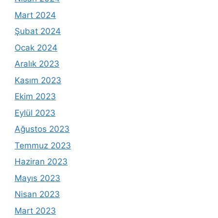
Mart 2024
Şubat 2024
Ocak 2024
Aralık 2023
Kasım 2023
Ekim 2023
Eylül 2023
Ağustos 2023
Temmuz 2023
Haziran 2023
Mayıs 2023
Nisan 2023
Mart 2023