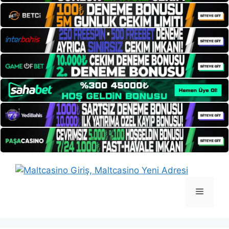
İçeriğe
atla
Menü