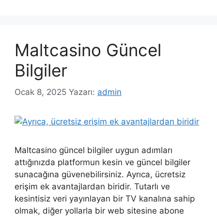
Maltcasino Güncel
Bilgiler
Ocak 8, 2025
Yazarı:
admin
Maltcasino güncel bilgiler uygun adımları
attığınızda platformun kesin ve güncel bilgiler
sunacağına güvenebilirsiniz. Ayrıca, ücretsiz
erişim ek avantajlardan biridir. Tutarlı ve
kesintisiz veri yayınlayan bir TV kanalına sahip
olmak, diğer yollarla bir web sitesine abone