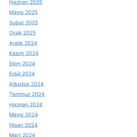
Haziran 2025
Mayıs 2025
Şubat 2025
Ocak 2025
Aralık 2024
Kasım 2024
Ekim 2024
Eylül 2024
Ağustos 2024
Temmuz 2024
Haziran 2024
Mayıs 2024
Nisan 2024
Mart 2024