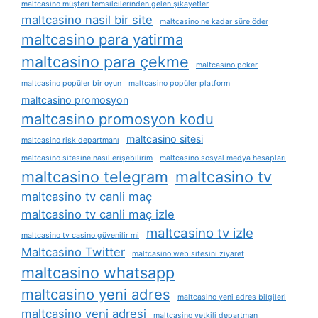
maltcasino müşteri temsilcilerinden gelen şikayetler
maltcasino nasil bir site
maltcasino ne kadar süre öder
maltcasino para yatirma
maltcasino para çekme
maltcasino poker
maltcasino popüler bir oyun
maltcasino popüler platform
maltcasino promosyon
maltcasino promosyon kodu
maltcasino sitesi
maltcasino risk departmanı
maltcasino sitesine nasıl erişebilirim
maltcasino sosyal medya hesapları
maltcasino telegram
maltcasino tv
maltcasino tv canli maç
maltcasino tv canli maç izle
maltcasino tv izle
maltcasino tv casino güvenilir mi
Maltcasino Twitter
maltcasino web sitesini ziyaret
maltcasino whatsapp
maltcasino yeni adres
maltcasino yeni adres bilgileri
maltcasino yeni adresi
maltcasino yetkili departman