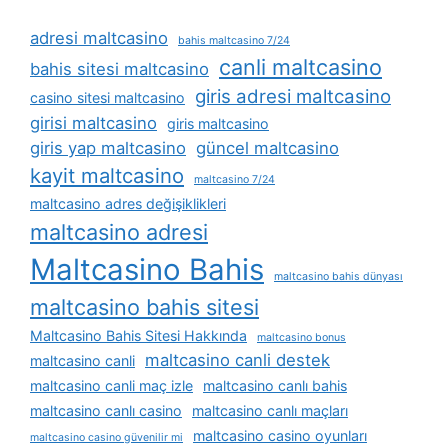
adresi maltcasino
bahis maltcasino 7/24
canli maltcasino
bahis sitesi maltcasino
giris adresi maltcasino
casino sitesi maltcasino
girisi maltcasino
giris maltcasino
giris yap maltcasino
güncel maltcasino
kayit maltcasino
maltcasino 7/24
maltcasino adres değişiklikleri
maltcasino adresi
Maltcasino Bahis
maltcasino bahis dünyası
maltcasino bahis sitesi
Maltcasino Bahis Sitesi Hakkında
maltcasino bonus
maltcasino canli destek
maltcasino canli
maltcasino canli maç izle
maltcasino canlı bahis
maltcasino canlı casino
maltcasino canlı maçları
maltcasino casino oyunları
maltcasino casino güvenilir mi