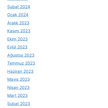
Şubat 2024
Ocak 2024
Aralık 2023
Kasım 2023
Ekim 2023
Eylül 2023
Ağustos 2023
Temmuz 2023
Haziran 2023
Mayıs 2023
Nisan 2023
Mart 2023
Şubat 2023