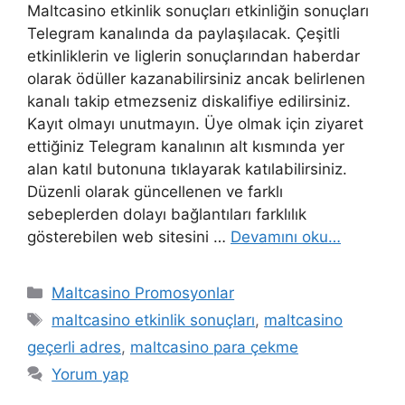
Maltcasino etkinlik sonuçları etkinliğin sonuçları
Telegram kanalında da paylaşılacak. Çeşitli
etkinliklerin ve liglerin sonuçlarından haberdar
olarak ödüller kazanabilirsiniz ancak belirlenen
kanalı takip etmezseniz diskalifiye edilirsiniz.
Kayıt olmayı unutmayın. Üye olmak için ziyaret
ettiğiniz Telegram kanalının alt kısmında yer
alan katıl butonuna tıklayarak katılabilirsiniz.
Düzenli olarak güncellenen ve farklı
sebeplerden dolayı bağlantıları farklılık
gösterebilen web sitesini …
Devamını oku…
Kategoriler
Maltcasino Promosyonlar
Etiketler
maltcasino etkinlik sonuçları
,
maltcasino
geçerli adres
,
maltcasino para çekme
Yorum yap