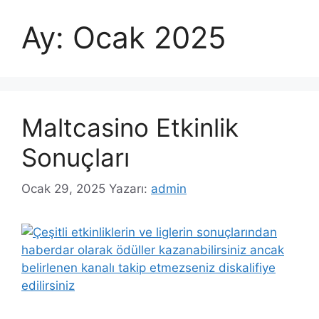
Ay:
Ocak 2025
Maltcasino Etkinlik
Sonuçları
Ocak 29, 2025
Yazarı:
admin