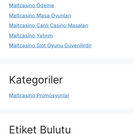
Maltcasino Ödeme
Maltcasino Masa Oyunları
Maltcasino Canlı Casino Masaları
Maltcasino Yatırım
Maltcasino Slot Oyunu Güvenilirdir
Kategoriler
Maltcasino Promosyonlar
Etiket Bulutu