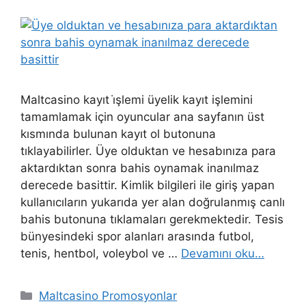
Maltcasino kayıt i̇şlemi üyelik kayıt işlemini
tamamlamak için oyuncular ana sayfanın üst
kısmında bulunan kayıt ol butonuna
tıklayabilirler. Üye olduktan ve hesabınıza para
aktardıktan sonra bahis oynamak inanılmaz
derecede basittir. Kimlik bilgileri ile giriş yapan
kullanıcıların yukarıda yer alan doğrulanmış canlı
bahis butonuna tıklamaları gerekmektedir. Tesis
bünyesindeki spor alanları arasında futbol, ​​
tenis, hentbol, ​​voleybol ve …
Devamını oku…
Kategoriler
Maltcasino Promosyonlar