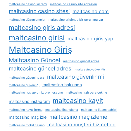
maltcasino casino sistemi
maltcasino casino site adresleri
maltcasino casino sitesi
maltcasino com
maltcasino düzenlemeler
maltcasino erişimde bir sorun mu var
maltcasino giris adresi
maltcasino girisi
maltcasino giris yap
Maltcasino Giriş
Maltcasino Güncel
maltcasino güncel adres
maltcasino güncel adresi
maltcasino güvenilir
maltcasino güvenlir mi
maltcasino güvenli para
maltcasino hakkında
maltcasino güvenliği
maltcasino hoş geldiniz promosyonu
maltcasino hızlı para çekme
maltcasino kayit
maltcasino instagram
maltcasino kayıt formu
maltcasino lisanslama
maltcasino lisans sahibi
maltcasino maç izleme
maltcasino maç izle
maltcasino müşteri hizmetleri
maltcasino mobil casino