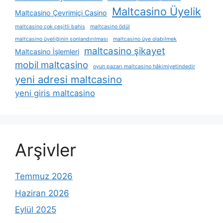
Maltcasino Üyelik
Maltcasino Çevrimiçi Casino
maltcasino çok çeşitli bahis
maltcasino ödül
maltcasino üyeliğinin sonlandırılması
maltcasino üye olabilmek
maltcasino şikayet
Maltcasino İşlemleri
mobil maltcasino
oyun pazarı maltcasino hâkimiyetindedir
yeni adresi maltcasino
yeni giris maltcasino
Arşivler
Temmuz 2026
Haziran 2026
Eylül 2025