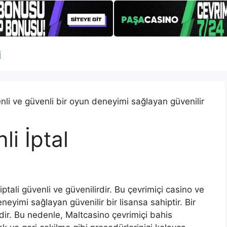
i İptal
ptali güvenli ve güvenilirdir. Bu çevrimiçi casino ve
neyimi sağlayan güvenilir bir lisansa sahiptir. Bir
lidir. Bu nedenle, Maltcasino çevrimiçi bahis