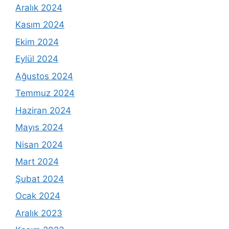
Aralık 2024
Kasım 2024
Ekim 2024
Eylül 2024
Ağustos 2024
Temmuz 2024
Haziran 2024
Mayıs 2024
Nisan 2024
Mart 2024
Şubat 2024
Ocak 2024
Aralık 2023