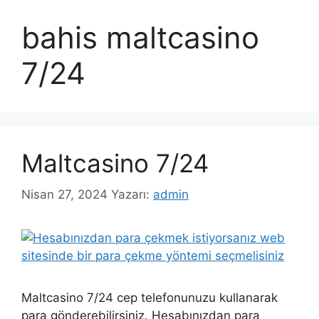
bahis maltcasino
7/24
Maltcasino 7/24
Nisan 27, 2024
Yazarı:
admin
Maltcasino 7/24 cep telefonunuzu kullanarak
para gönderebilirsiniz. Hesabınızdan para