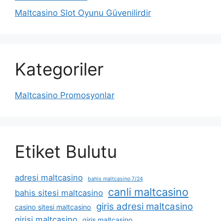
Maltcasino Slot Oyunu Güvenilirdir
Kategoriler
Maltcasino Promosyonlar
Etiket Bulutu
adresi maltcasino
bahis maltcasino 7/24
canli maltcasino
bahis sitesi maltcasino
giris adresi maltcasino
casino sitesi maltcasino
girisi maltcasino
giris maltcasino