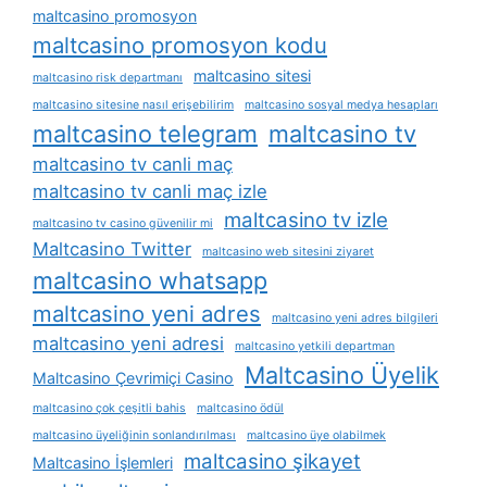
maltcasino promosyon
maltcasino promosyon kodu
maltcasino sitesi
maltcasino risk departmanı
maltcasino sitesine nasıl erişebilirim
maltcasino sosyal medya hesapları
maltcasino telegram
maltcasino tv
maltcasino tv canli maç
maltcasino tv canli maç izle
maltcasino tv izle
maltcasino tv casino güvenilir mi
Maltcasino Twitter
maltcasino web sitesini ziyaret
maltcasino whatsapp
maltcasino yeni adres
maltcasino yeni adres bilgileri
maltcasino yeni adresi
maltcasino yetkili departman
Maltcasino Üyelik
Maltcasino Çevrimiçi Casino
maltcasino çok çeşitli bahis
maltcasino ödül
maltcasino üyeliğinin sonlandırılması
maltcasino üye olabilmek
maltcasino şikayet
Maltcasino İşlemleri