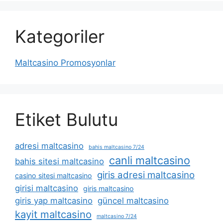
Kategoriler
Maltcasino Promosyonlar
Etiket Bulutu
adresi maltcasino
bahis maltcasino 7/24
canli maltcasino
bahis sitesi maltcasino
giris adresi maltcasino
casino sitesi maltcasino
girisi maltcasino
giris maltcasino
giris yap maltcasino
güncel maltcasino
kayit maltcasino
maltcasino 7/24