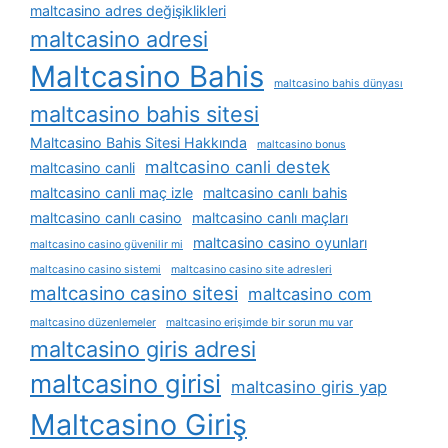
maltcasino adres değişiklikleri
maltcasino adresi
Maltcasino Bahis
maltcasino bahis dünyası
maltcasino bahis sitesi
Maltcasino Bahis Sitesi Hakkında
maltcasino bonus
maltcasino canli destek
maltcasino canli
maltcasino canli maç izle
maltcasino canlı bahis
maltcasino canlı casino
maltcasino canlı maçları
maltcasino casino oyunları
maltcasino casino güvenilir mi
maltcasino casino sistemi
maltcasino casino site adresleri
maltcasino casino sitesi
maltcasino com
maltcasino düzenlemeler
maltcasino erişimde bir sorun mu var
maltcasino giris adresi
maltcasino girisi
maltcasino giris yap
Maltcasino Giriş