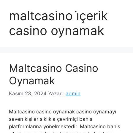
maltcasino i̇çerik
casino oynamak
Maltcasino Casino
Oynamak
Kasım 23, 2024
Yazarı:
admin
Maltcasino casino oynamak casino oynamayı
seven kişiler sıklıkla çevrimiçi bahis
platformlarına yönelmektedir. Maltcasino bahis