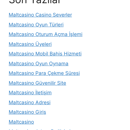
Maltcasino Casino Severler
Maltcasino Oyun Türleri
Maltcasino Oturum Açma İşlemi
Maltcasino Üyeleri
Maltcasino Mobil Bahis Hizmeti
Maltcasino Oyun Oynama
Maltcasino Para Çekme Süresi
Maltcasino Güvenilir Site
Maltcasino İletişim
Maltcasino Adresi
Maltcasino Giriş
Maltcasino