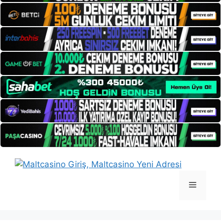
İçeriğe
atla
Menü