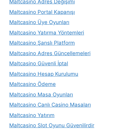
Maltcasino Adres Değişimi
Maltcasino Portal Kapanışı
Maltcasino Üye Oyunları
Maltcasino Yatırma Yöntemleri
Maltcasino Şanslı Platform
Maltcasino Adres Güncellemeleri
Maltcasino Güvenli İptal
Maltcasino Hesap Kurulumu
Maltcasino Ödeme
Maltcasino Masa Oyunları
Maltcasino Canlı Casino Masaları
Maltcasino Yatırım
Maltcasino Slot Oyunu Güvenilirdir