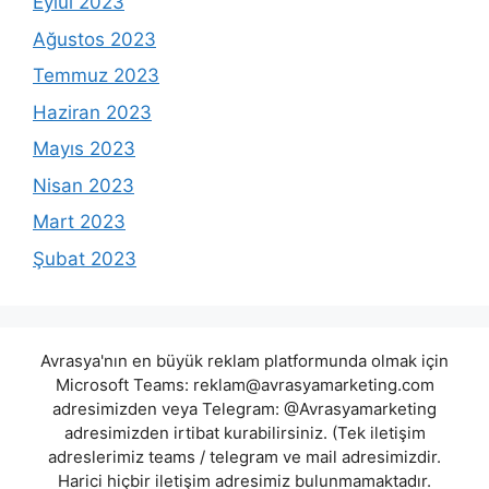
Eylül 2023
Ağustos 2023
Temmuz 2023
Haziran 2023
Mayıs 2023
Nisan 2023
Mart 2023
Şubat 2023
Avrasya'nın en büyük reklam platformunda olmak için
Microsoft Teams:
reklam@avrasyamarketing.com
adresimizden veya Telegram: @Avrasyamarketing
adresimizden irtibat kurabilirsiniz. (Tek iletişim
adreslerimiz teams / telegram ve mail adresimizdir.
Harici hiçbir iletişim adresimiz bulunmamaktadır.