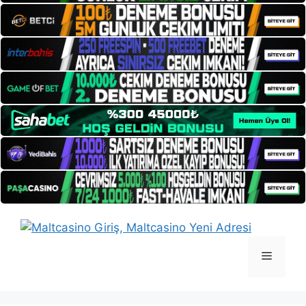
İçeriğe
atla
Menü