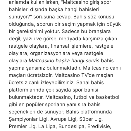
anlamda kullanılırken, “Maltcasino giriş spor
bahisleri dışında başka hangi bahisleri
sunuyor?” sorusuna cevap. Bahis söz konusu
olduğunda, sporun bir seçim yapmak için büyük
bir gereksinimi yoktur. Sadece bu branşlara
değil, yazılı ve görsel medyada karşınıza çıkan
rastgele olaylara, finansal işlemlere, rastgele
olaylara, organizasyonlara veya rastgele
olaylara
Maltcasino başka hangi servis
bahis
yapma şansınız bulunmaktadır. Maltcasino canlı
maçları ücretsizdir. Maltcasino TV’de maçları
ücretsiz canlı izleyebilirsiniz. Sanal bahis
platformlarında çok sayıda spor bahisi
bulunmaktadır. Maltcasino, futbol ve basketbol
gibi en popüler sporların yanı sıra bahis
seçenekleri de sunuyor; Bahis platformunda
Şampiyonlar Ligi, Avrupa Ligi, Süper Lig,
Premier Lig, La Liga, Bundesliga, Eredivisie,