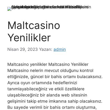
Maltcasino
Yenilikler
Nisan 29, 2023
Yazarı:
admin
Maltcasino yenilikler Maltcasino Yenilikler
Maltcasino nelerin mevcut olduğunu kontrol
ettiğinizde, güncel bir bahis ortamı bulacaksınız.
Ayrıca oyun ortamında hedeflerinizi
tanımlayabileceğiniz ve etkili özelliklere
ulaşabileceğiniz bir alanda web sitesinin
gelişimini takip etme imkanına sahip olacaksınız.
Bu sayede verimli bir bahis ortamı oluşturma,