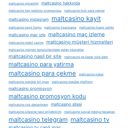
maltcasino hakkında
maltcasino güvenliği
maltcasino hoş geldiniz promosyonu
maltcasino hızlı para çekme
maltcasino kayit
maltcasino instagram
maltcasino kayıt formu
maltcasino lisanslama
maltcasino lisans sahibi
maltcasino maç izleme
maltcasino maç izle
maltcasino müşteri hizmetleri
maltcasino mobil casino
maltcasino müşteri temsilcilerinden gelen şikayetler
maltcasino nasil bir site
maltcasino ne kadar süre öder
maltcasino para yatirma
maltcasino para çekme
maltcasino poker
maltcasino popüler bir oyun
maltcasino popüler platform
maltcasino promosyon
maltcasino promosyon kodu
maltcasino sitesi
maltcasino risk departmanı
maltcasino sitesine nasıl erişebilirim
maltcasino sosyal medya hesapları
maltcasino telegram
maltcasino tv
maltcasino tv canli maç