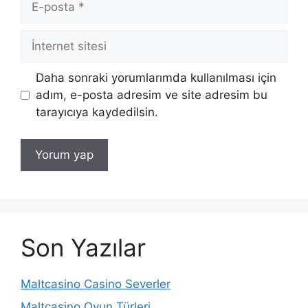
posta
İnternet
sitesi
Daha sonraki yorumlarımda kullanılması için
adım, e-posta adresim ve site adresim bu
tarayıcıya kaydedilsin.
Son Yazılar
Maltcasino Casino Severler
Maltcasino Oyun Türleri