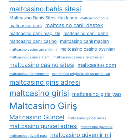
maltcasino bahis sitesi
Maltcasino Bahis Sitesi Hakkında
maltcasino bonus
maltcasino canli destek
maltcasino canli
maltcasino canli maç izle
maltcasino canlı bahis
maltcasino canlı casino
maltcasino canlı maçları
maltcasino casino oyunları
maltcasino casino güvenilir mi
maltcasino casino sistemi
maltcasino casino site adresleri
maltcasino casino sitesi
maltcasino com
maltcasino düzenlemeler
maltcasino erişimde bir sorun mu var
maltcasino giris adresi
maltcasino girisi
maltcasino giris yap
Maltcasino Giriş
Maltcasino Güncel
maltcasino güncel adres
maltcasino güncel adresi
maltcasino güvenilir
maltcasino güvenlir mi
maltcasino güvenli para