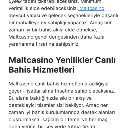
üyelik
tadını çıkarabileceksiniz. Minimum
verimlilik elde edebileceksiniz.
Maltcasino
,
mevcut yapısı ve gelecek seçenekleriyle başarılı
bir mahalleye ev sahipliği yapacak. Amaç her
zaman iyi bir bahis akışı elde etmekse,
Maltcasino genel dengesinden daha fazla
yararlanma fırsatına sahipsiniz.
Maltcasino Yenilikler Canlı
Bahis Hizmetleri
Maltcasino canlı bahis hizmetleri aracılığıyla
geçerli fiyatlar alma fırsatına sahip olacaksınız.
Bu alana baktığınızda sıkı bir akış ve
destekleyici tılsımlar sizi bekliyor. Amaç her
zaman iyi bahis kurulumlarında destek alanları
oluşturmaksa, sağlam bir temel ve her maçı
daha verimli bir seviyede tutma fırsatı