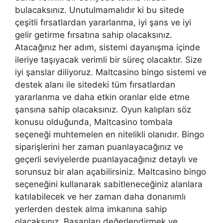
bulacaksınız. Unutulmamalıdır ki bu sitede
çeşitli fırsatlardan yararlanma, iyi şans ve iyi
gelir getirme fırsatına sahip olacaksınız.
Atacağınız her adım, sistemi dayanışma içinde
ileriye taşıyacak verimli bir süreç olacaktır. Size
iyi şanslar diliyoruz. Maltcasino bingo sistemi ve
destek alanı ile sitedeki tüm fırsatlardan
yararlanma ve daha etkin oranlar elde etme
şansına sahip olacaksınız. Oyun kalıpları söz
konusu olduğunda, Maltcasino tombala
seçeneği muhtemelen en nitelikli olanıdır. Bingo
siparişlerini her zaman puanlayacağınız ve
geçerli seviyelerde puanlayacağınız detaylı ve
sorunsuz bir alan açabilirsiniz. Maltcasino bingo
seçeneğini kullanarak sabitleneceğiniz alanlara
katılabilecek ve her zaman daha donanımlı
yerlerden destek alma imkanına sahip
olacaksınız. Başarıları değerlendirmek ve