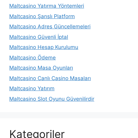
Maltcasino Yatırma Yöntemleri
Maltcasino Şanslı Platform
Maltcasino Adres Güncellemeleri
Maltcasino Güvenli İptal
Maltcasino Hesap Kurulumu
Maltcasino Ödeme
Maltcasino Masa Oyunları
Maltcasino Canlı Casino Masaları
Maltcasino Yatırım
Maltcasino Slot Oyunu Güvenilirdir
Kategoriler