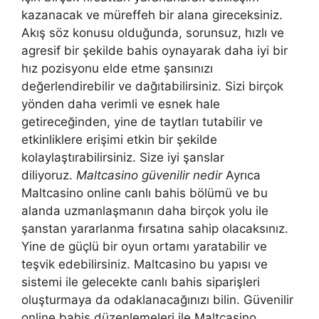
kazanacak ve müreffeh bir alana gireceksiniz.
Akış söz konusu olduğunda, sorunsuz, hızlı ve
agresif bir şekilde bahis oynayarak daha iyi bir
hız pozisyonu elde etme şansınızı
değerlendirebilir ve dağıtabilirsiniz. Sizi birçok
yönden daha verimli ve esnek hale
getireceğinden, yine de taytları tutabilir ve
etkinliklere erişimi etkin bir şekilde
kolaylaştırabilirsiniz. Size iyi şanslar
diliyoruz.
Maltcasino güvenilir nedir
Ayrıca
Maltcasino online canlı bahis bölümü ve bu
alanda uzmanlaşmanın daha birçok yolu ile
şanstan yararlanma fırsatına sahip olacaksınız.
Yine de güçlü bir oyun ortamı yaratabilir ve
teşvik edebilirsiniz. Maltcasino bu yapısı ve
sistemi ile gelecekte canlı bahis siparişleri
oluşturmaya da odaklanacağınızı bilin. Güvenilir
online bahis düzenlemeleri ile Maltcasino