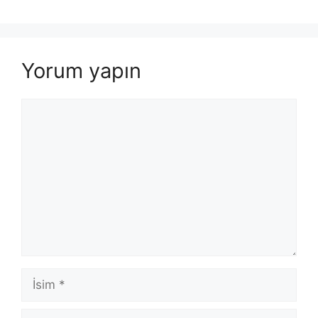
Yorum yapın
Yorum
İsim
E-