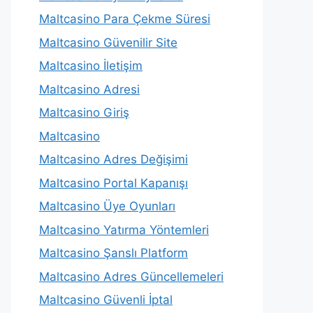
Maltcasino Para Çekme Süresi
Maltcasino Güvenilir Site
Maltcasino İletişim
Maltcasino Adresi
Maltcasino Giriş
Maltcasino
Maltcasino Adres Değişimi
Maltcasino Portal Kapanışı
Maltcasino Üye Oyunları
Maltcasino Yatırma Yöntemleri
Maltcasino Şanslı Platform
Maltcasino Adres Güncellemeleri
Maltcasino Güvenli İptal