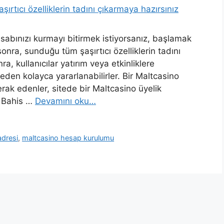
abınızı kurmayı bitirmek istiyorsanız, başlamak
 sonra, sunduğu tüm şaşırtıcı özelliklerin tadını
ra, kullanıcılar yatırım veya etkinliklere
iteden kolayca yararlanabilirler. Bir Maltcasino
erak edenler, sitede bir Maltcasino üyelik
r. Bahis …
Devamını oku…
adresi
,
maltcasino hesap kurulumu