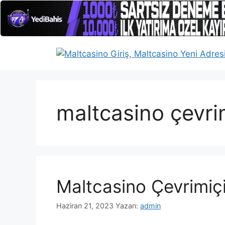
İçeriğe
atla
maltcasino çevrim
Maltcasino Çevrimiçi
Haziran 21, 2023
Yazarı:
admin