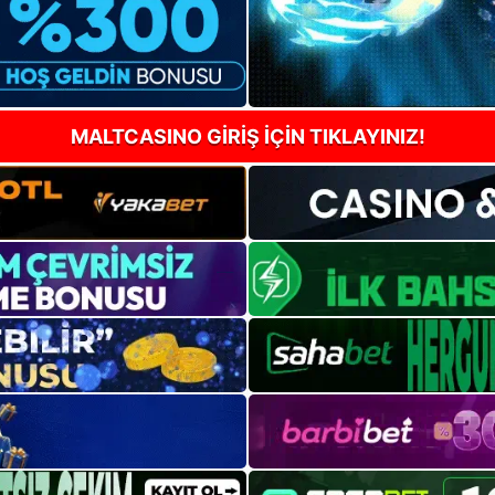
MALTCASINO GİRİŞ İÇİN TIKLAYINIZ!