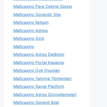
Maltcasino Para Çekme Süresi
Maltcasino Güvenilir Site
Maltcasino İletişim
Maltcasino Adresi
Maltcasino Giriş
Maltcasino
Maltcasino Adres Değişimi
Maltcasino Portal Kapanışı
Maltcasino Üye Oyunları
Maltcasino Yatırma Yöntemleri
Maltcasino Şanslı Platform
Maltcasino Adres Güncellemeleri
Maltcasino Güvenli İptal