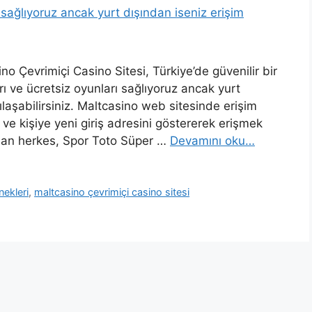
no Çevrimiçi Casino Sitesi, Türkiye’de güvenilir bir
rı ve ücretsiz oyunları sağlıyoruz ancak yurt
şılaşabilirsiniz. Maltcasino web sitesinde erişim
 ve kişiye yeni giriş adresini göstererek erişmek
p olan herkes, Spor Toto Süper …
Devamını oku…
ekleri
,
maltcasino çevrimiçi casino sitesi