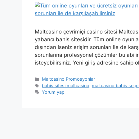
Maltcasino çevrimiçi casino sitesi Maltcasi
yabancı bahis sitesidir. Tüm online oyunla
dışından iseniz erişim sorunları ile de kar
sorunlarına profesyonel çözümler bulabilir
isteyebilirsiniz. Yeni giriş adresine sahi
Kategoriler
Maltcasino Promosyonlar
Etiketler
bahis sitesi maltcasino
,
maltcasino bahis seçen
Yorum yap