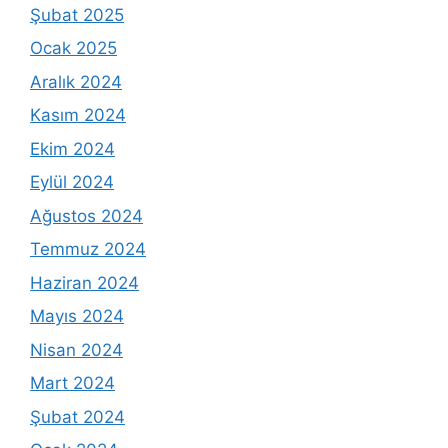
Şubat 2025
Ocak 2025
Aralık 2024
Kasım 2024
Ekim 2024
Eylül 2024
Ağustos 2024
Temmuz 2024
Haziran 2024
Mayıs 2024
Nisan 2024
Mart 2024
Şubat 2024