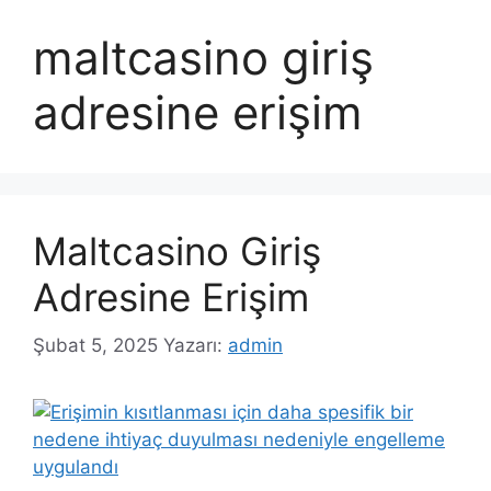
maltcasino giriş
adresine erişim
Maltcasino Giriş
Adresine Erişim
Şubat 5, 2025
Yazarı:
admin