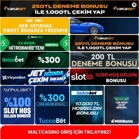
×
MALTCASINO GİRİŞ İÇİN TIKLAYINIZ!