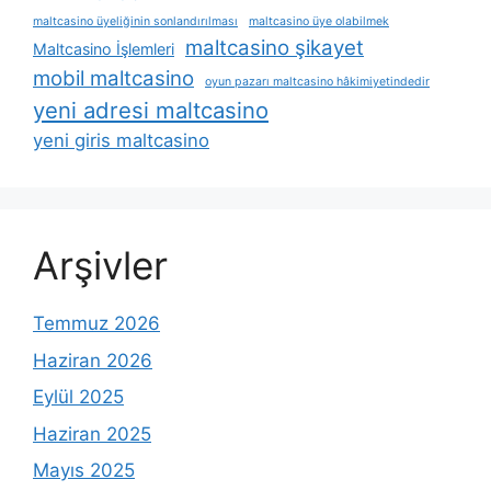
maltcasino üyeliğinin sonlandırılması
maltcasino üye olabilmek
maltcasino şikayet
Maltcasino İşlemleri
mobil maltcasino
oyun pazarı maltcasino hâkimiyetindedir
yeni adresi maltcasino
yeni giris maltcasino
Arşivler
Temmuz 2026
Haziran 2026
Eylül 2025
Haziran 2025
Mayıs 2025