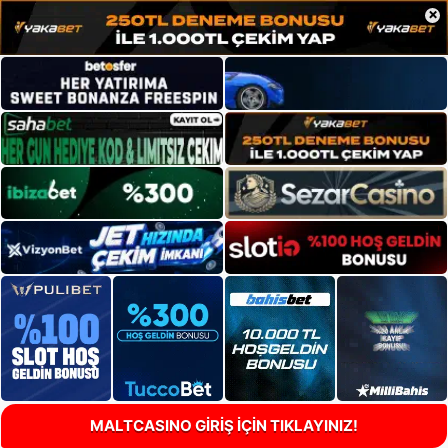
×
MALTCASINO GİRİŞ İÇİN TIKLAYINIZ!