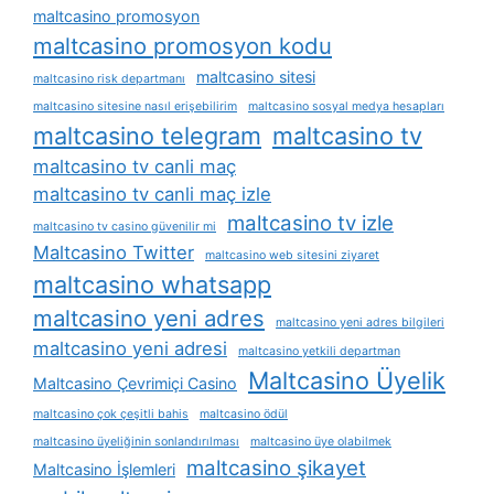
maltcasino promosyon
maltcasino promosyon kodu
maltcasino sitesi
maltcasino risk departmanı
maltcasino sitesine nasıl erişebilirim
maltcasino sosyal medya hesapları
maltcasino telegram
maltcasino tv
maltcasino tv canli maç
maltcasino tv canli maç izle
maltcasino tv izle
maltcasino tv casino güvenilir mi
Maltcasino Twitter
maltcasino web sitesini ziyaret
maltcasino whatsapp
maltcasino yeni adres
maltcasino yeni adres bilgileri
maltcasino yeni adresi
maltcasino yetkili departman
Maltcasino Üyelik
Maltcasino Çevrimiçi Casino
maltcasino çok çeşitli bahis
maltcasino ödül
maltcasino üyeliğinin sonlandırılması
maltcasino üye olabilmek
maltcasino şikayet
Maltcasino İşlemleri