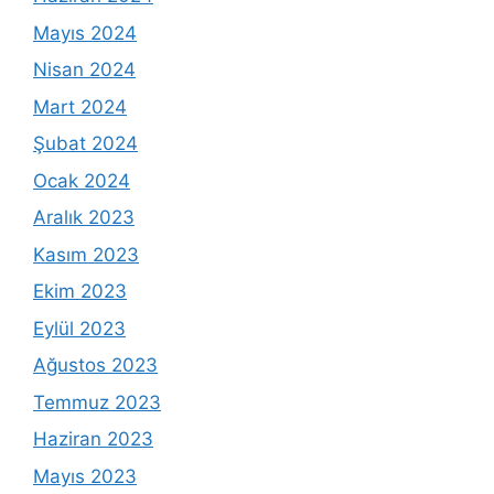
Mayıs 2024
Nisan 2024
Mart 2024
Şubat 2024
Ocak 2024
Aralık 2023
Kasım 2023
Ekim 2023
Eylül 2023
Ağustos 2023
Temmuz 2023
Haziran 2023
Mayıs 2023