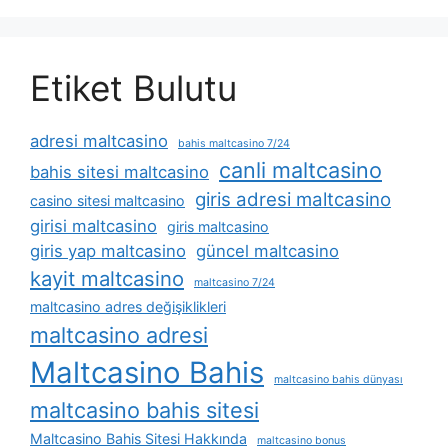
Etiket Bulutu
adresi maltcasino
bahis maltcasino 7/24
canli maltcasino
bahis sitesi maltcasino
giris adresi maltcasino
casino sitesi maltcasino
girisi maltcasino
giris maltcasino
giris yap maltcasino
güncel maltcasino
kayit maltcasino
maltcasino 7/24
maltcasino adres değişiklikleri
maltcasino adresi
Maltcasino Bahis
maltcasino bahis dünyası
maltcasino bahis sitesi
Maltcasino Bahis Sitesi Hakkında
maltcasino bonus