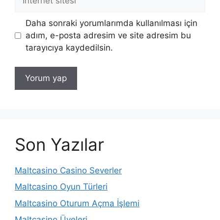
sitesi
Daha sonraki yorumlarımda kullanılması için
adım, e-posta adresim ve site adresim bu
tarayıcıya kaydedilsin.
Son Yazılar
Maltcasino Casino Severler
Maltcasino Oyun Türleri
Maltcasino Oturum Açma İşlemi
Maltcasino Üyeleri