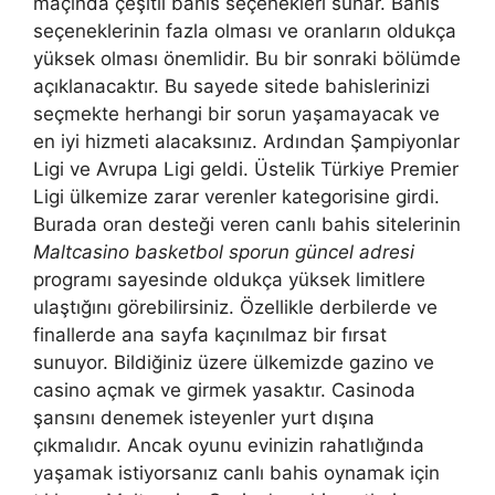
maçında çeşitli bahis seçenekleri sunar. Bahis
seçeneklerinin fazla olması ve oranların oldukça
yüksek olması önemlidir. Bu bir sonraki bölümde
açıklanacaktır. Bu sayede sitede bahislerinizi
seçmekte herhangi bir sorun yaşamayacak ve
en iyi hizmeti alacaksınız. Ardından Şampiyonlar
Ligi ve Avrupa Ligi geldi. Üstelik Türkiye Premier
Ligi ülkemize zarar verenler kategorisine girdi.
Burada oran desteği veren canlı bahis sitelerinin
Maltcasino basketbol sporun güncel adresi
programı sayesinde oldukça yüksek limitlere
ulaştığını görebilirsiniz. Özellikle derbilerde ve
finallerde ana sayfa kaçınılmaz bir fırsat
sunuyor. Bildiğiniz üzere ülkemizde gazino ve
casino açmak ve girmek yasaktır. Casinoda
şansını denemek isteyenler yurt dışına
çıkmalıdır. Ancak oyunu evinizin rahatlığında
yaşamak istiyorsanız canlı bahis oynamak için