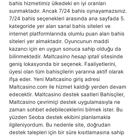
bahis hizmetimiz ülkedeki en iyi oranları
sunmaktadır. Ancak 7/24 bahis oynayamazsınız.
7/24 bahis seçenekleri arasında ana sayfada 5.
kategoride yer alan sanal bahis siteleri ve
internet platformlarında olumlu puan alan bahis
siteleri yer almaktadır. Oyuncunun maddi
kazancı için en uygun sonuca sahip olduğu da
bilinmektedir.
Maltcasino hesap i̇ptali
sitesinde
geniş lokasyonda bir seçenek. Faaliyetlerini,
üyesi olan tüm bahisçilerin yararına aktif olarak
ifşa eder. Yeni Maltcasino giriş adresi
Maltcasino.com ile hizmet kaldığı yerden devam
edecektir. Maltcasino destek saatleri Bahisçiler,
Maltcasino çevrimiçi destek uygulamasıyla ne
zaman sohbet edebileceklerini bilmek ister. Bu
yüzden Seoba destek ekibini planlamakla
ilgileniyordum. Bu nedenle site, doğrudan
destek talepleri için bir süre kısıtlamasına sahip