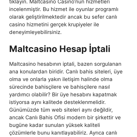
tıklayın. Maltcasino Casino’nun hizmetleri
incelenmiştir. Bu hizmet ile oyunlar programlı
olarak geliştirilmektedir ancak bu sefer canlı
casino hizmetini gerçek krupiyeler ile
deneyimleyebilirsiniz.
Maltcasino Hesap İptali
Maltcasino hesabının iptali, bazen sorgulanan
ana konulardan biridir. Canlı bahis siteleri, üye
olma ve onlarla yakın iletişim halinde olma
sürecinde bahisçilere ve bahisçilere nasıl
yardımcı olabilir? Bir üye hesabını kapatmak
istiyorsa aynı kalitede desteklenmelidir.
Günümüzde tüm web siteleri aynı değildir,
ancak Canlı Bahis Ofisi modern bir şirkettir ve
bugüne kadar sunulan yüksek kaliteli
çözümlerle bunu kanıtlayabiliriz. Ayrıca canlı